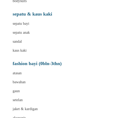
bodysuits
sepatu & kaus kaki
sepatu bayi
sepatu anak
sandal
kaus kaki
fashion bayi (0bln-3thn)
atasan
bawahan
gaun
setelan
jaket & kardigan
aksesoris