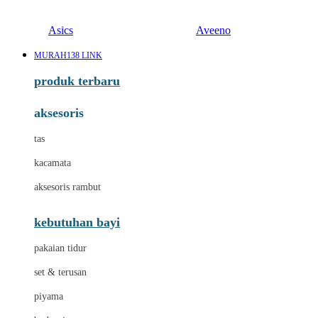
Asics
Aveeno
MURAH138 LINK
produk terbaru
aksesoris
tas
kacamata
aksesoris rambut
kebutuhan bayi
pakaian tidur
set & terusan
piyama