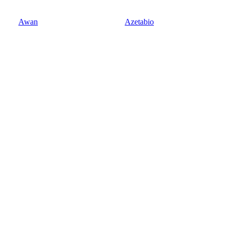
Awan
Azetabio