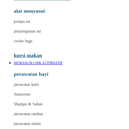
alat menyusui
pompa asi
penyimpanan asi
cooler bags
kursi makan
MURAH138 LINK ALTERNATIF
perawatan bayi
perawatan kulit
Sunscreen
Shampo & Sabun
perawatan rambut
perawatan mulut